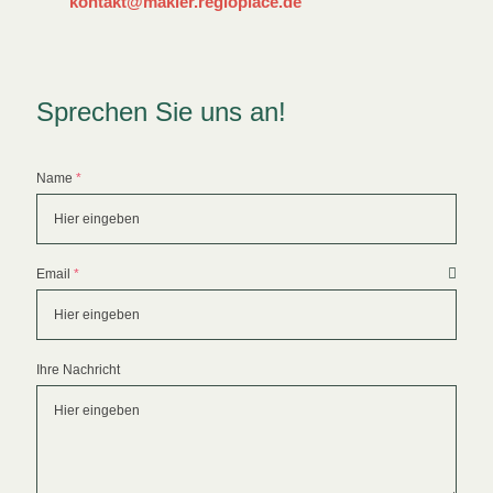
kontakt@makler.regioplace.de
Sprechen Sie uns an!
Formular überspringen
Name
*
Email
*
Ihre Nachricht